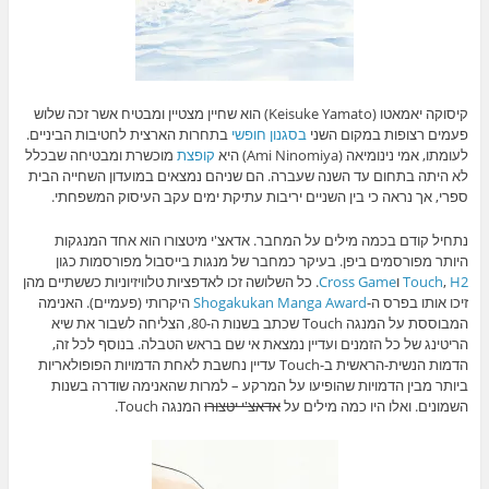
קיסוקה יאמאטו (Keisuke Yamato) הוא שחיין מצטיין ומבטיח אשר זכה שלוש
פעמים רצופות במקום השני
בסגנון חופשי
בתחרות הארצית לחטיבות הביניים.
לעומתו, אמי נינומיאה (Ami Ninomiya) היא
קופצת
מוכשרת ומבטיחה שבכלל
לא היתה בתחום עד השנה שעברה. הם שניהם נמצאים במועדון השחייה הבית
ספרי, אך נראה כי בין השניים יריבות עתיקת ימים עקב העיסוק המשפחתי.
נתחיל קודם בכמה מילים על המחבר. אדאצ'י מיטצורו הוא אחד המנגקות
היותר מפורסמים ביפן. בעיקר כמחבר של מנגות בייסבול מפורסמות כגון
H2
,
Touch
ו
Cross Game
. כל השלושה זכו לאדפציות טלוויזיוניות כששתיים מהן
זיכו אותו בפרס ה-
Shogakukan Manga Award
היקרותי (פעמיים). האנימה
המבוססת על המנגה Touch שכתב בשנות ה-80, הצליחה לשבור את שיא
הריטינג של כל הזמנים ועדיין נמצאת אי שם בראש הטבלה. בנוסף לכל זה,
הדמות הנשית-הראשית ב-Touch עדיין נחשבת לאחת הדמויות הפופולאריות
ביותר מבין הדמויות שהופיעו על המרקע – למרות שהאנימה שודרה בשנות
השמונים. ואלו היו כמה מילים על
אדאצ'י יטצורו
המנגה Touch.