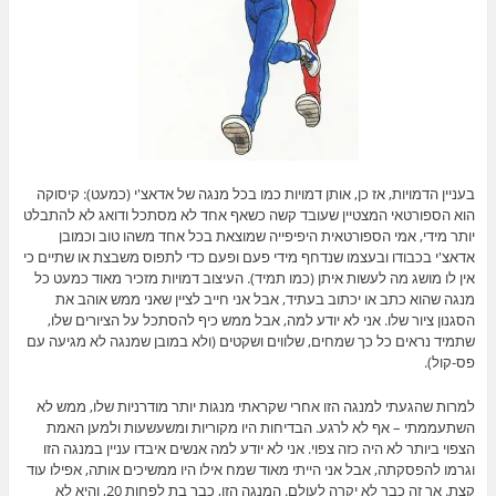
בעניין הדמויות, אז כן, אותן דמויות כמו בכל מנגה של אדאצ'י (כמעט): קיסוקה
הוא הספורטאי המצטיין שעובד קשה כשאף אחד לא מסתכל ודואג לא להתבלט
יותר מידי, אמי הספורטאית היפיפייה שמוצאת בכל אחד משהו טוב וכמובן
אדאצ'י בכבודו ובעצמו שנדחף מידי פעם ופעם כדי לתפוס משבצת או שתיים כי
אין לו מושג מה לעשות איתן (כמו תמיד). העיצוב דמויות מזכיר מאוד כמעט כל
מנגה שהוא כתב או יכתוב בעתיד, אבל אני חייב לציין שאני ממש אוהב את
הסגנון ציור שלו. אני לא יודע למה, אבל ממש כיף להסתכל על הציורים שלו,
שתמיד נראים כל כך שמחים, שלווים ושקטים (ולא במובן שמנגה לא מגיעה עם
פס-קול).
למרות שהגעתי למנגה הזו אחרי שקראתי מנגות יותר מודרניות שלו, ממש לא
השתעממתי – אף לא לרגע. הבדיחות היו מקוריות ומשעשעות ולמען האמת
הצפוי ביותר לא היה כזה צפוי. אני לא יודע למה אנשים איבדו עניין במנגה הזו
וגרמו להפסקתה, אבל אני הייתי מאוד שמח אילו היו ממשיכים אותה, אפילו עוד
קצת. אך זה כבר לא יקרה לעולם. המנגה הזו, כבר בת לפחות 20, והיא לא