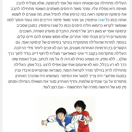
העלילה מתחילה עם שנאתה העזה של אמי לקיסוקה, שלא מצליח להבין
מאיפה היא נופלת עליו. ומהר מאוד היחסים משתנים כשאמי מתחילה לחבב
את קיסוקה וקיסוקה רואה בזה כניסיון שלה להפיל אותו, מה שגורם לו לשנוא
אותה (כמו כל
שוג'ו
טיפוסי). אך מהר מאוד סיפור היריבים הזה נגמר והפוך למה
שאפשר לקרוא כרומאו ויוליה היפנים (כמו כל שוג'ו טיפוסי). כמובן שסביב
קיסוקה ואמי יש מגוון רחב של דמויות, החברים מועדון השחיה, השכנים
מהמגורים ויריבים מבתי ספר אחרים, שלא ממש עושים להם חיים קלים.
בנוסף, למרות שהעלילה מתמקדת בעיקר בסיפורם של קיסוקה ואמי, גם
הקשרים בין הדמויות האחרות מוצגים, אך הם לא זוכים ליותר מידי הרחבה.
העלילה מתקדמת בקצב די איטי כשאדאצ'י מצליח לדחוף דייט בודד לתוך כרך
שלם… ללא ספק, זה נשמע כאילו לא היה לו על מה לכתוב, אבל האמת שזה
כרך לא רע בכלל, הוא לא שיעמם אותי שם אפילו לרגע. בכל אופן, העלילה
מתחילה לרוץ בהילוך מהיר לקראת הסוף, כשנראה שהקוראים איבדו עניין
במנגה ואדאצ'י היה צריך לסגור את הסיפור. כשהשיא היה שהכרך האחרון
מתפרס על גבי שנתיים שלמות, והדף האחרון סוגר את השאלה הגדולה וסוחט
מין סוג של הרגשה מוזרה של התרגשות – וגם רצון לעוד.