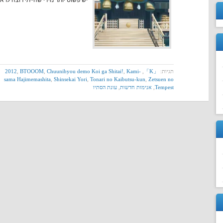
יש פשוט יותר מידי שהייתי רוצה לראו
תגיות:
「K」
,
Kami-
,
Chuunibyou demo Koi ga Shitai!
,
BTOOOM
,
2012
sama Hajimemashita
,
Shinsekai Yori
,
Tonari no Kaibutsu-kun
,
Zetsuen no
Tempest
,
אנימות חדשות
,
עונת הסתיו