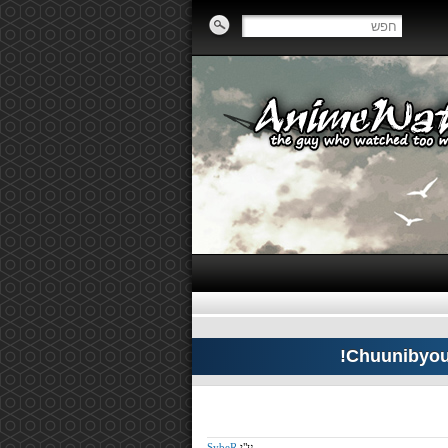
Chuunibyou 
ע"י
SybeR