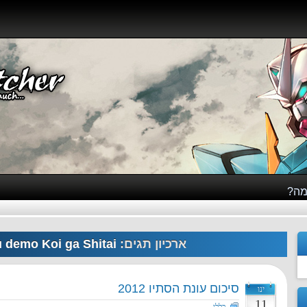
מה?
ארכיון תגים:
demo Koi ga Shitai!
סיכום עונת הסתיו 2012
ינו
11
כללי