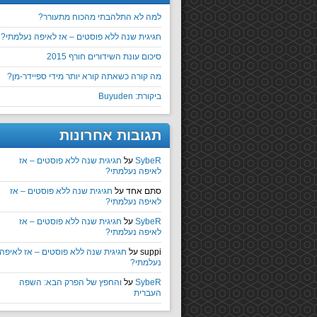
למה לא התלהבתי מהכוח מתעורר?
חגיגית שנה ללא פוסטים – אז לאיפה נעלמתי?
סיכום עונת השידורים חורף 2015
מה קורה כשאתה קורא יותר מידי ספיידר-מן?
ביקורת: Buyuden
תגובות אחרונות
SybeR
על
חגיגית שנה ללא פוסטים – אז
לאיפה נעלמתי?
סתם אחד
על
חגיגית שנה ללא פוסטים – אז
לאיפה נעלמתי?
SybeR
על
חגיגית שנה ללא פוסטים – אז
לאיפה נעלמתי?
suppi
על
חגיגית שנה ללא פוסטים – אז לאיפה
נעלמתי?
SybeR
על
והחפץ של הפרק הבא: השפה
העברית