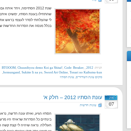
שנת 2012 הסתיימה, ויחד איתה
שהתחילו בעונת הסתיו, ימשיכו איתנו
לי שהצלחתי לסדר לעצמי בראש את ד
בכלל מנסה את הסדרות החדשות של 
תגיות:
2012
,
,
Code: Breaker
,
Chuunibyou demo Koi ga Shitai!
,
BTOOOM
,
Jormungand
,
Sukitte Ii na yo
,
Sword Art Online
,
Tonari no Kaibutsu-kun
סיכום עונת השידורים
,
עונת הסתיו
עונת הסתיו 2012 – חלק א'
אוק
07
עונות חדשות
הסתיו הגיע, ואיתו עונה חדשה, נר
בינתיים כל הסדרות שראיתי היו מרשי
העלילה. נראה שיהיה לי קצת קשה הפ