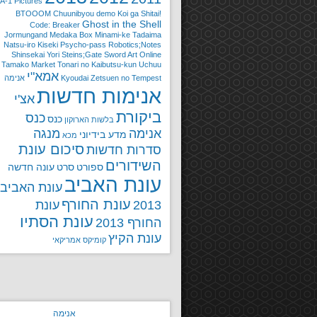
A-1 Pictures
BTOOOM
Chuunibyou demo Koi ga Shitai!
Ghost in the Shell
Code: Breaker
Jormungand
Medaka Box
Minami-ke Tadaima
Natsu-iro Kiseki
Psycho-pass
Robotics;Notes
Shinsekai Yori
Steins;Gate
Sword Art Online
Tamako Market
Tonari no Kaibutsu-kun
Uchuu
אמא"י
Zetsuen no Tempest
Kyoudai
אנימה
אנימות חדשות
אצ'י
ביקורת
כנס
כנס
בלשות
הארוקון
אנימה
מנגה
מדע בידיוני
מכא
סיכום עונת
סדרות חדשות
השידורים
ספורט
סרט
עונה חדשה
עונת האביב
עונת האביב
עונת החורף
2013
עונת
עונת הסתיו
החורף 2013
עונת הקיץ
קומיקס אמריקאי
אנימה