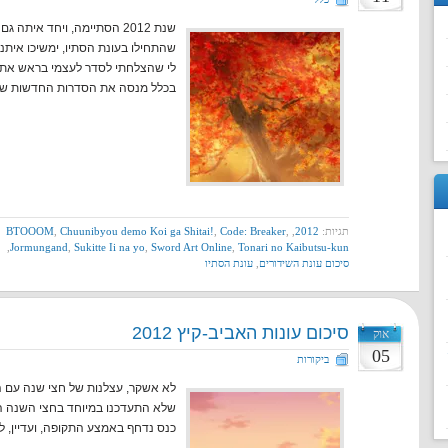
שנת 2012 הסתיימה, ויחד איתה
שהתחילו בעונת הסתיו, ימשיכו איתנו
לי שהצלחתי לסדר לעצמי בראש את ד
בכלל מנסה את הסדרות החדשות של 
תגיות:
2012
,
,
Code: Breaker
,
Chuunibyou demo Koi ga Shitai!
,
BTOOOM
,
Jormungand
,
Sukitte Ii na yo
,
Sword Art Online
,
Tonari no Kaibutsu-kun
סיכום עונת השידורים
,
עונת הסתיו
סיכום עונות האביב-קיץ 2012
אוק
05
ביקורות
לא אשקר, עצלנות של חצי שנה עם ה
שלא התעדכנו במיוחד בחצי השנה הא
כנס נדחף באמצע התקופה, ועדיין, ל