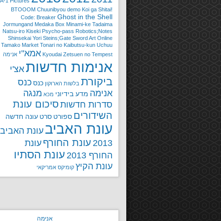
A-1 Pictures
BTOOOM
Chuunibyou demo Koi ga Shitai!
Ghost in the Shell
Code: Breaker
Jormungand
Medaka Box
Minami-ke Tadaima
Natsu-iro Kiseki
Psycho-pass
Robotics;Notes
Shinsekai Yori
Steins;Gate
Sword Art Online
Tamako Market
Tonari no Kaibutsu-kun
Uchuu
אמא"י
Zetsuen no Tempest
Kyoudai
אנימה
אנימות חדשות
אצ'י
ביקורת
כנס
כנס
בלשות
הארוקון
אנימה
מנגה
מדע בידיוני
מכא
סיכום עונת
סדרות חדשות
השידורים
ספורט
סרט
עונה חדשה
עונת האביב
עונת האביב
עונת החורף
2013
עונת
עונת הסתיו
החורף 2013
עונת הקיץ
קומיקס אמריקאי
אנימה