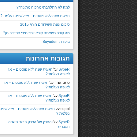
למה לא התלהבתי מהכוח מתעורר?
חגיגית שנה ללא פוסטים – אז לאיפה נעלמתי?
סיכום עונת השידורים חורף 2015
מה קורה כשאתה קורא יותר מידי ספיידר-מן?
ביקורת: Buyuden
תגובות אחרונות
SybeR
על
חגיגית שנה ללא פוסטים – אז
לאיפה נעלמתי?
סתם אחד
על
חגיגית שנה ללא פוסטים – אז
לאיפה נעלמתי?
SybeR
על
חגיגית שנה ללא פוסטים – אז
לאיפה נעלמתי?
suppi
על
חגיגית שנה ללא פוסטים – אז לאיפה
נעלמתי?
SybeR
על
והחפץ של הפרק הבא: השפה
העברית