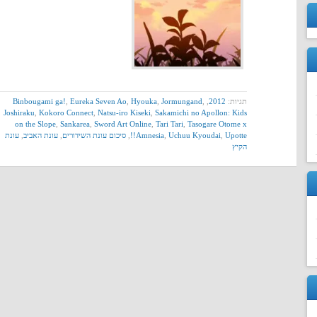
תגיות:
2012
,
,
Jormungand
,
Hyouka
,
Eureka Seven Ao
,
Binbougami ga!
Joshiraku
,
Kokoro Connect
,
Natsu-iro Kiseki
,
Sakamichi no Apollon: Kids
on the Slope
,
Sankarea
,
Sword Art Online
,
Tari Tari
,
Tasogare Otome x
Upotte!!
,
Uchuu Kyoudai
,
Amnesia
,
סיכום עונת השידורים
,
עונת האביב
,
עונת
הקיץ