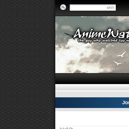
Jo
ע"י
SybeR